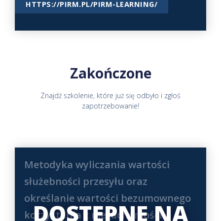
HTTPS://PIRM.PL/PIRM-LEARNING/
Zakończone
Znajdź szkolenie, które już się odbyło i zgłoś
zapotrzebowanie!
Strona
Strona
Strona
Strona
Strona
Strona
Metodyka wyliczania wartości
służebności przesyłu oraz
określanie wartości bezumownego
DOSTĘPNE NA
korzystania z nieruchomości