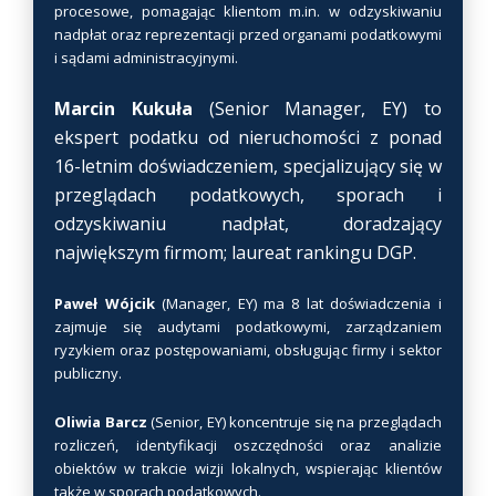
ż
procesowe, pomagając klientom m.in. w odzyskiwaniu
n
nadpłat oraz reprezentacji przed organami podatkowymi
i sądami administracyjnymi.
a
w
Marcin Kukuła
(Senior Manager, EY) to
y
ekspert podatku od nieruchomości z ponad
b
16-letnim doświadczeniem, specjalizujący się w
r
a
przeglądach podatkowych, sporach i
ć
odzyskiwaniu nadpłat, doradzający
n
największym firmom; laureat rankingu DGP.
a
s
Paweł Wójcik
(Manager, EY) ma 8 lat doświadczenia i
t
zajmuje się audytami podatkowymi, zarządzaniem
ryzykiem oraz postępowaniami, obsługując firmy i sektor
r
publiczny.
o
n
Oliwia Barcz
(Senior, EY) koncentruje się na przeglądach
i
rozliczeń, identyfikacji oszczędności oraz analizie
e
obiektów w trakcie wizji lokalnych, wspierając klientów
p
także w sporach podatkowych.