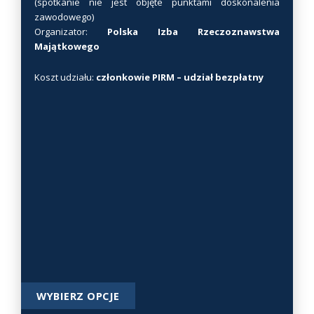
(spotkanie nie jest objęte punktami doskonalenia
a
zawodowego)
s
Organizator:
Polska Izba Rzeczoznawstwa
t
Majątkowego
r
o
Koszt udziału:
członkowie PIRM – udział bezpłatny
n
i
e
p
r
o
d
u
k
t
u
T
WYBIERZ OPCJE
e