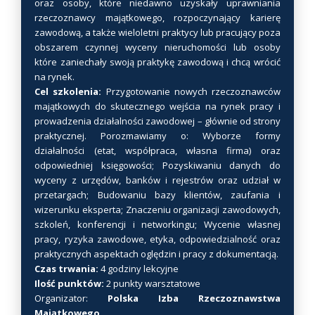
oraz osoby, które niedawno uzyskały uprawniania
a
rzeczoznawcy majątkowego, rozpoczynający karierę
n
zawodową, a także wieloletni praktycy lub pracujący poza
obszarem czynnej wyceny nieruchomości lub osoby
t
które zaniechały swoją praktykę zawodową i chcą wrócić
ó
na rynek.
w
Cel szkolenia:
Przygotowanie nowych rzeczoznawców
.
majątkowych do skutecznego wejścia na rynek pracy i
O
prowadzenia działalności zawodowej – głównie od strony
p
praktycznej. Porozmawiamy o: Wyborze formy
c
działalności (etat, współpraca, własna firma) oraz
odpowiedniej księgowości; Pozyskiwaniu danych do
j
wyceny z urzędów, banków i rejestrów oraz udział w
e
przetargach; Budowaniu bazy klientów, zaufania i
m
wizerunku eksperta; Znaczeniu organizacji zawodowych,
o
szkoleń, konferencji i networkingu; Wycenie własnej
ż
pracy, ryzyka zawodowe, etyka, odpowiedzialność oraz
n
praktycznych aspektach oględzin i pracy z dokumentacją.
a
Czas trwania:
4 godziny lekcyjne
Ilość punktów:
2 punkty warsztatowe
w
Organizator:
Polska Izba Rzeczoznawstwa
y
Majątkowego