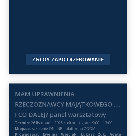
ZGŁOŚ ZAPOTRZEBOWANIE
MAM UPRAWNIENIA
RZECZOZNAWCY MAJĄTKOWEGO ….
I CO DALEJ? panel warsztatowy
Termin:
26 listopada 2025 r. (środa), godz. 9:00 – 13:00
Miejsce:
szkolenie ONLINE – platforma ZOOM
Prowadzący: Ewelina Wójciak, Łukasz Żuk, Agata