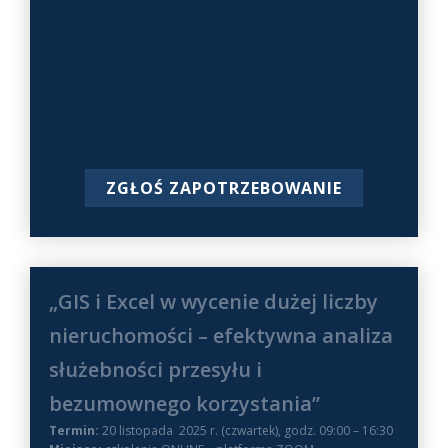
ZGŁOŚ ZAPOTRZEBOWANIE
„GIS i Excel w wycenie dużej liczby
nieruchomości – efektywna analiza
służebności przesyłu i
bezumownego korzystania”
Termin:
20 listopada 2025 r. (czwartek), godz. 09:00 – 16:30