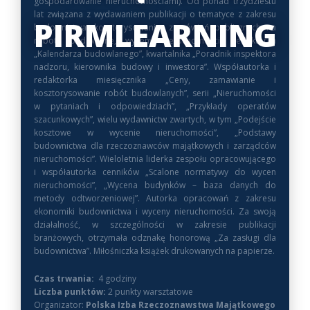
gospodarowanie nieruchomościami). Od ponad trzydziestu
lat związana z wydawaniem publikacji o tematyce z zakresu
PIRMLEARNING
budownictwa, kosztorysowania, zamówień publicznych na
roboty budowlane, wyceny nieruchomości. Redaktorka
„Kalendarza budowlanego”, kwartalnika „Poradnik inspektora
nadzoru, kierownika budowy i inwestora”. Współautorka i
redaktorka miesięcznika „Ceny, zamawianie i
kosztorysowanie robót budowlanych”, serii „Nieruchomości
w pytaniach i odpowiedziach”, „Przykłady operatów
szacunkowych”, wielu wydawnictw zwartych, w tym „Podejście
kosztowe w wycenie nieruchomości”, „Podstawy
budownictwa dla rzeczoznawców majątkowych i zarządców
nieruchomości”. Wieloletnia liderka zespołu opracowującego
i współautorka cenników „Scalone normatywy do wycen
nieruchomości”, „Wycena budynków – baza danych do
metody odtworzeniowej”. Autorka opracowań z zakresu
ekonomiki budownictwa i wyceny nieruchomości. Za swoją
działalność, w szczególności w zakresie publikacji
branżowych, otrzymała odznakę honorową „Za zasługi dla
budownictwa”. Miłośniczka książek drukowanych na papierze.
Czas trwania:
4 godziny
Liczba punktów:
2 punkty warsztatowe
Organizator:
Polska Izba Rzeczoznawstwa Majątkowego