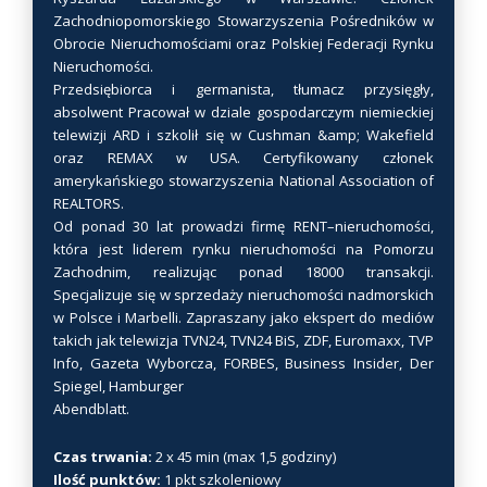
c
Zachodniopomorskiego Stowarzyszenia Pośredników w
j
Obrocie Nieruchomościami oraz Polskiej Federacji Rynku
e
Nieruchomości.
m
Przedsiębiorca i germanista, tłumacz przysięgły,
o
absolwent Pracował w dziale gospodarczym niemieckiej
telewizji ARD i szkolił się w Cushman &amp; Wakefield
ż
oraz REMAX w USA. Certyfikowany członek
n
amerykańskiego stowarzyszenia National Association of
a
REALTORS.
w
Od ponad 30 lat prowadzi firmę RENT–nieruchomości,
y
która jest liderem rynku nieruchomości na Pomorzu
b
Zachodnim, realizując ponad 18000 transakcji.
r
Specjalizuje się w sprzedaży nieruchomości nadmorskich
w Polsce i Marbelli. Zapraszany jako ekspert do mediów
a
takich jak telewizja TVN24, TVN24 BiS, ZDF, Euromaxx, TVP
ć
Info, Gazeta Wyborcza, FORBES, Business Insider, Der
n
Spiegel, Hamburger
a
Abendblatt.
s
t
Czas trwania:
2 x 45 min (max 1,5 godziny)
r
Ilość punktów:
1 pkt szkoleniowy