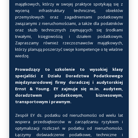
majątkowych, którzy w swojej praktyce spotykają się z
e
wyceną infrastruktury technicznej, obiektów
w
przemysłowych oraz zagadnieniami podatkowymi
a
związanymi z nieruchomościami, a także dla podatników
r
oraz służb technicznych zajmujących się środkami
i
trwałymi, księgowością i działem podatkowym.
Zapraszamy również rzeczoznawców majątkowych,
a
którzy planują poszerzyć swoje kompetencje o tę właśnie
n
wiedzę.
t
ó
Prowadzący to szkolenie to wysokiej klasy
w
specjaliści z Działu Doradztwa Podatkowego
.
międzynarodowej firmy doradczej i audytorskiej
O
Ernst & Young. EY zajmuje się m.in. audytem,
doradztwem podatkowym, biznesowym,
p
transportowym i prawnym.
c
j
Zespół EY ds. podatku od nieruchomości od wielu lat
e
wspiera przedsiębiorców w zarządzaniu ryzykiem i
m
optymalizacji rozliczeń w podatku od nieruchomości.
o
Łączymy doświadczenie podatkowe, techniczne i