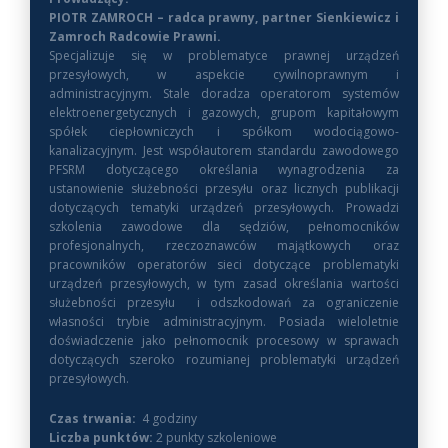
PIOTR ZAMROCH – radca prawny, partner Sienkiewicz i
Zamroch Radcowie Prawni.
Specjalizuje się w problematyce prawnej urządzeń
przesyłowych, w aspekcie cywilnoprawnym i
administracyjnym. Stale doradza operatorom systemów
elektroenergetycznych i gazowych, grupom kapitałowym
spółek ciepłowniczych i spółkom wodociągowo-
kanalizacyjnym. Jest współautorem standardu zawodowego
PFSRM dotyczącego określania wynagrodzenia za
ustanowienie służebności przesyłu oraz licznych publikacji
dotyczących tematyki urządzeń przesyłowych. Prowadzi
szkolenia zawodowe dla sędziów, pełnomocników
profesjonalnych, rzeczoznawców majątkowych oraz
pracowników operatorów sieci dotyczące problematyki
urządzeń przesyłowych, w tym zasad określania wartości
służebności przesyłu i odszkodowań za ograniczenie
własności trybie administracyjnym. Posiada wieloletnie
doświadczenie jako pełnomocnik procesowy w sprawach
dotyczących szeroko rozumianej problematyki urządzeń
przesyłowych.
Czas trwania:
4 godziny
Liczba punktów:
2 punkty szkoleniowe