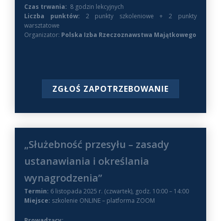
Czas trwania:
8 godzin lekcyjnych
Liczba punktów:
2 punkty szkoleniowe + 2 punkty
warsztatowe
Organizator:
Polska Izba Rzeczoznawstwa Majątkowego
ZGŁOŚ ZAPOTRZEBOWANIE
„Służebność przesyłu – zasady
ustanawiania i określania
wynagrodzenia”
Termin:
6 listopada 2025 r. (czwartek), godz. 10:00 – 14:00
Miejsce:
szkolenie ONLINE – platforma ZOOM
Prowadzący: