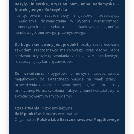
Bazyly-Ciniewska, Krystian Sum, Anna Radomyska –
Dłutek, Justyna Kończyńska
licencjonowani rzeczoznawcy majątkowy, posiadający
wieloletnie doświadczenie w wycenie nieruchomości
komercyjnych z sektora mieszkaniowego, gruntów,
handlowego, biurowego, przemysłowego.
Do kogo skierowany jest produkt:
osoby zainteresowane
zawodem rzeczoznawcy majątkowego oraz osoby, które
niedawno uzyskały uprawniania rzeczoznawcy majątkowego,
rozpoczynający karierę zawodową.
Cel szkolenia:
Przygotowanie nowych rzeczoznawców
majątkowych do skutecznego wejścia na rynek pracy i
prowadzenia działalności zawodowej – głównie od strony
praktycznej. Forma szkolenia – aktywny panel warsztatowy (w
skrócie: powiemy Wam co wiemy).
Czas trwania:
4 godziny lekcyjne
Ilość punktów:
2 punkty warsztatowe
Organizator:
Polska Izba Rzeczoznawstwa Majątkowego