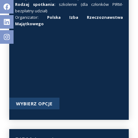
Facebook
Linkedin
Facebook
Linkedin
Instagram
Rodzaj spotkania:
szkolenie (dla członków PIRM-
o
bezpłatny udział)
n
Organizator:
Polska Izba Rzeczoznawstwa
i
Majątkowego
e
p
r
o
d
u
k
t
u
T
WYBIERZ OPCJE
e
n
p
r
o