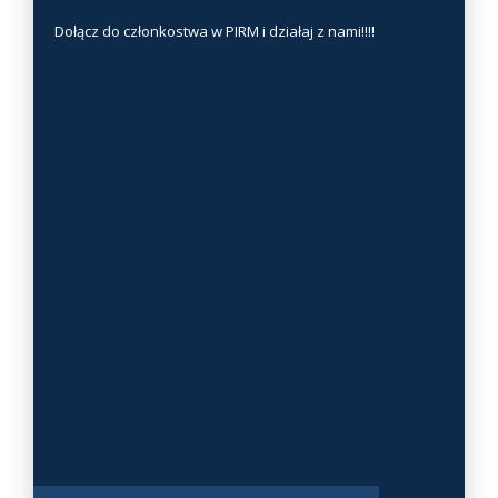
n
Dołącz do członkostwa w PIRM i działaj z nami!!!!
a
s
t
r
o
n
i
e
p
r
o
d
u
k
t
u