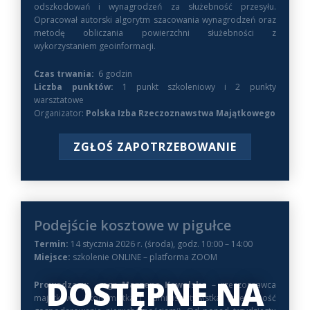
odszkodowań i wynagrodzeń za służebność przesyłu.
Opracował autorski algorytm szacowania wynagrodzeń oraz
metodę obliczania powierzchni służebności z
wykorzystaniem geoinformacji.
Czas trwania:
6 godzin
Liczba punktów:
1 punkt szkoleniowy i 2 punkty
warsztatowe
Organizator:
Polska Izba Rzeczoznawstwa Majątkowego
ZGŁOŚ ZAPOTRZEBOWANIE
Podejście kosztowe w pigułce
Termin:
14 stycznia 2026 r. (środa), godz. 10:00 – 14:00
Miejsce:
szkolenie ONLINE – platforma ZOOM
DOSTĘPNE NA
Prowadzący: mgr Marzena Kowalska
– rzeczoznawca
majątkowy, Ekonomistka i administratywistka (specjalność