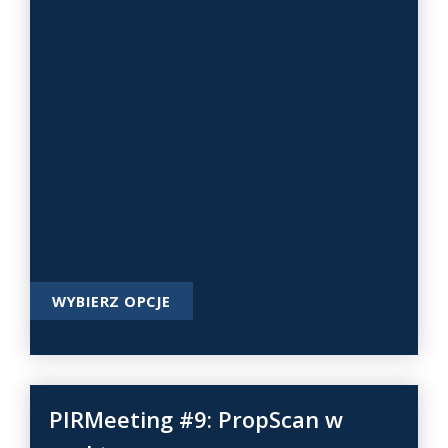
T
WYBIERZ OPCJE
e
n
p
r
o
PIRMeeting #9: PropScan w
d