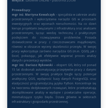
Miejsce:
szkolenie ONLINE – platforma ZOOM
Prowadzący:
mgr inż. Martyna Kowalczyk
– specjalista w zakresie analiz
przestrzennych i wykorzystania narzędzi GIS w procesach
inwestycyjnych oraz wycenach nieruchomości. Na co dzień
kieruje projektami związanymi z infrastrukturą oraz analizami
przestrzennymi, łącząc wiedzę techniczną z praktycznym
podejściem do rozwiązywania problemów. Posiada
doświadczenie w pracy z rzeczoznawcami majątkowymi,
również w obszarze wyceny służebności przesyłu. W swojej
pracy wykorzystuje zarówno narzędzia GIS (m.in. QGIS), jak i
Excel, pokazując, jak efektywnie wspierać proces analizy
danych i prezentacji wyników.
mgr inż. Dariusz Rykowski
– ekspert GIS, który od ponad
15 lat doskonali automatyzację przepływów pracy z danymi
przestrzennymi. W swojej praktyce biegle łączy potencjał
analityczny QGIS, wydajność bazy danych PostgreSQL oraz
elastyczność programistyczną języka Python. Koncentruje się
na tworzeniu dedykowanych rozwiązań, które przekształcają
skomplikowane analizy w wydajne i powtarzalne operacje,
minimalizujące ryzyko błędu. Działa głównie w sektorach
infrastruktury i gospodarki przestrzennej.