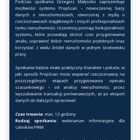
Podczas spotkania Grzegorz Małyszko zaprezentuje
.
możliwości systemu PropScan – nowoczesnej bazy
O
danych o nieruchomościach, stworzonej z myślą o
rzeczoznawcach majątkowych i innych profesjonalistach
p
rynku nieruchomości. Uczestnicy poznają funkcjonalności
c
systemu, które pozwalają skrócić czas przygotowania
j
analiz, usprawnić dobór nieruchomości podobnych oraz
e
korzystać z wielu źródeł danych w jednym środowisku
m
pracy.
o
ż
Spotkanie będzie miało praktyczny charakter i pokaże, w
n
jaki sposób PropScan może wspierać rzeczoznawcę na
poszczególnych etapach przygotowania operatu
a
szacunkowego – od analizy nieruchomości, przez
w
wyszukiwanie transakcji porównawczych, aż po eksport
y
danych do dalszych opracowań.
b
r
Czas trwania:
max. 1,5 godziny
a
Rodzaj spotkania:
webinarium informacyjne dla
ć
członków PIRM
n