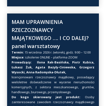
n
p
r
o
MAM UPRAWNIENIA
d
RZECZOZNAWCY
u
MAJĄTKOWEGO …. I CO DALEJ?
k
t
panel warsztatowy
m
Termin:
15 września 2026 r. (wtorek), godz. 9:00 – 12:00
a
Miejsce:
szkolenie ONLINE – platforma ZOOM
w
Prowadzący: Ilona Rak-Basińska
, Piotr Kubica,
i
Łukasz Żuk, Agata Bazyly-Ciniewska, Grzegorz
e
Wysocki, Anna Radomyska-Dłutek,
l
licencjonowani rzeczoznawcy majątkowy, posiadający
wieloletnie doświadczenie w wycenie nieruchomości
e
komercyjnych, z sektora mieszkaniowego, gruntów,
w
handlowego, biurowego, przemysłowego.
a
Do kogo skierowany jest produkt:
Osoby
r
zainteresowane zawodem rzeczoznawcy majątkowego
i