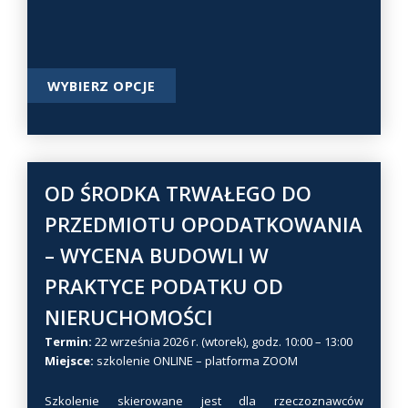
t
u
T
WYBIERZ OPCJE
e
n
p
r
o
OD ŚRODKA TRWAŁEGO DO
d
PRZEDMIOTU OPODATKOWANIA
u
– WYCENA BUDOWLI W
k
t
PRAKTYCE PODATKU OD
m
NIERUCHOMOŚCI
a
w
Termin:
22 września 2026 r. (wtorek), godz. 10:00 – 13:00
Miejsce:
szkolenie ONLINE – platforma ZOOM
i
e
Szkolenie skierowane jest dla rzeczoznawców
l