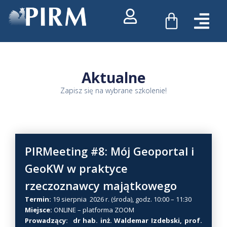
Przejdź
WÓZEK
do
treści
Aktualne
Zapisz się na wybrane szkolenie!
PIRMeeting #8: Mój Geoportal i
GeoKW w praktyce
rzeczoznawcy majątkowego
Termin:
19 sierpnia 2026 r. (środa), godz. 10:00 – 11:30
Miejsce:
ONLINE – platforma ZOOM
Prowadzący: dr hab. inż. Waldemar Izdebski, prof.