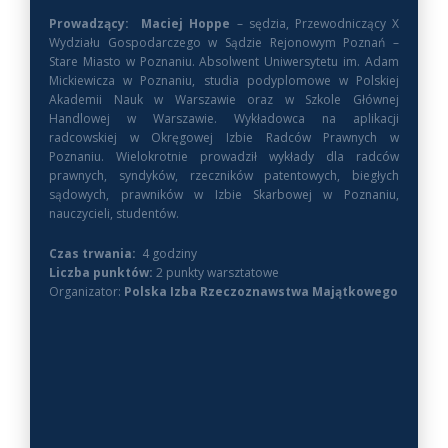
Prowadzący: Maciej Hoppe
– sędzia, Przewodniczący X
Wydziału Gospodarczego w Sądzie Rejonowym Poznań –
Stare Miasto w Poznaniu. Absolwent Uniwersytetu im. Adam
Mickiewicza w Poznaniu, studia podyplomowe w Polskiej
Akademii Nauk w Warszawie oraz w Szkole Głównej
Handlowej w Warszawie. Wykładowca na aplikacji
radcowskiej w Okręgowej Izbie Radców Prawnych w
Poznaniu. Wielokrotnie prowadził wykłady dla radców
prawnych, syndyków, rzeczników patentowych, biegłych
sądowych, prawników w Izbie Skarbowej w Poznaniu,
nauczycieli, studentów.
Czas trwania:
4 godziny
Liczba punktów:
2 punkty warsztatowe
Organizator:
Polska Izba Rzeczoznawstwa Majątkowego