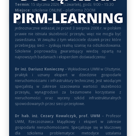
Termin:
15 stycznia 2026 r. (czwartek), godz. 9:00 – 15:30
Miejsce:
szkolenie ONLINE – platforma ZOOM
PIRM-LEARNING
Wyrok Trybunału Konstytucyjnego z dnia 2 grudnia 2025r. ,
jednoznacznie wskazał, że przed 3 sierpnia 2008 r. w polskim
prawie nie istniała służebność przesyłu, więc nie mogła być
zasiedziana. W związku z tym właściciele działek przez które
przebiegają sieci – zyskują realną szansę na odszkodowania.
Szkolenie poprowadzą gwarantujący wiedzę opartą na
najnowszych badaniach i eksperckim doświadczeniu:
Dr inż. Dariusz Konieczny
– Wykładowca UWM w Olsztynie,
praktyk i uznany ekspert w dziedzinie gospodarki
nieruchomościami i infrastruktury technicznej. Jest wiodącym
specjalistą w zakresie szacowania wartości służebności
przesyłu, wynagrodzeń za bezumowne korzystanie z
nieruchomości oraz wyceny szkód infrastrukturalnych
spowodowanych przez sieci przesyłowe.
Dr hab. inż. Cezary Kowalczyk, prof. UWM
– Profesor
UWM, Rzeczoznawca Majątkowy i ekspert w zakresie
gospodarki nieruchomościami. Specjalizuje się w kluczowej
dla szkolenia problematyce: metodyce ustalania