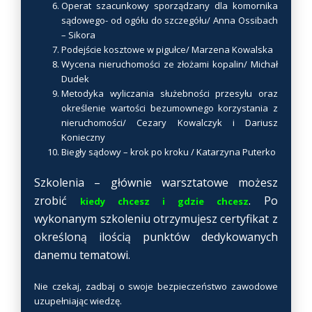
ó
Operat szacunkowy sporządzany dla komornika
sądowego- od ogółu do szczegółu/ Anna Ossibach
w
– Sikora
.
Podejście kosztowe w pigułce/ Marzena Kowalska
O
Wycena nieruchomości ze złożami kopalin/ Michał
p
Dudek
c
Metodyka wyliczania służebności przesyłu oraz
j
określenie wartości bezumownego korzystania z
e
nieruchomości/ Cezary Kowalczyk i Dariusz
Konieczny
m
Biegły sądowy – krok po kroku / Katarzyna Puterko
o
ż
Szkolenia – głównie warsztatowe możesz
n
zrobić
. Po
kiedy chcesz i gdzie chcesz
a
wykonanym szkoleniu otrzymujesz certyfikat z
w
określoną ilością punktów dedykowanych
y
danemu tematowi.
b
r
Nie czekaj, zadbaj o swoje bezpieczeństwo zawodowe
a
uzupełniając wiedzę.
ć