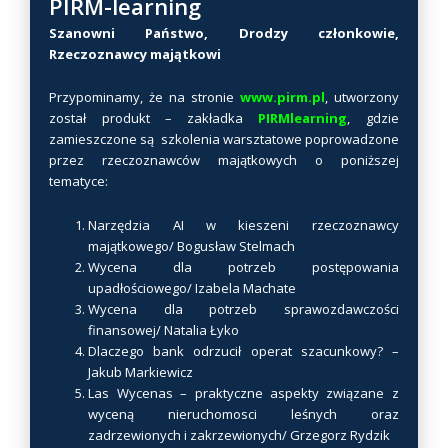
PIRM-learning
d
Szanowni Państwo, Drodzy członkowie,
u
Rzeczoznawcy majątkowi
k
t
Przypominamy, że na stronie
www.pirm.pl
, utworzony
został produkt – zakładka
PIRMlearning
, gdzie
m
zamieszczone są szkolenia warsztatowe poprowadzone
a
przez rzeczoznawców majątkowych o poniższej
w
tematyce:
i
e
Narzędzia AI w kieszeni rzeczoznawcy
l
majątkowego/ Bogusław Stelmach
e
Wycena dla potrzeb postępowania
w
upadłościowego/ Izabela Machate
Wycena dla potrzeb sprawozdawczości
a
finansowej/ Natalia Łyko
r
Dlaczego bank odrzucił operat szacunkowy? –
i
Jakub Markiewicz
a
Las Wycenas – praktyczne aspekty związane z
n
wyceną nieruchomosci leśnych oraz
t
zadrzewionych i zakrzewionych/ Grzegorz Rydzik