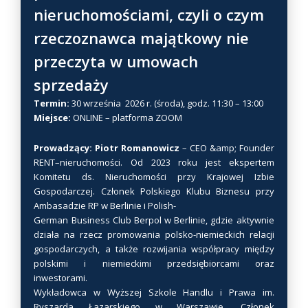
nieruchomościami, czyli o czym
a
w
rzeczoznawca majątkowy nie
i
przeczyta w umowach
e
sprzedaży
l
e
Termin:
30 września 2026 r. (środa), godz. 11:30 – 13:00
w
Miejsce:
ONLINE – platforma ZOOM
a
r
Prowadzący: Piotr Romanowicz
– CEO &amp; Founder
RENT–nieruchomości. Od 2023 roku jest ekspertem
i
Komitetu ds. Nieruchomości przy Krajowej Izbie
a
Gospodarczej. Członek Polskiego Klubu Biznesu przy
n
Ambasadzie RP w Berlinie i Polish-
t
German Business Club Berpol w Berlinie, gdzie aktywnie
ó
działa na rzecz promowania polsko-niemieckich relacji
w
gospodarczych, a także rozwijania współpracy między
.
polskimi i niemieckimi przedsiębiorcami oraz
inwestorami.
O
Wykładowca w Wyższej Szkole Handlu i Prawa im.
p
Ryszarda Łazarskiego w Warszawie. Członek