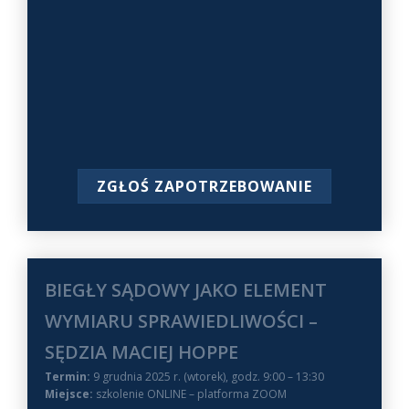
ZGŁOŚ ZAPOTRZEBOWANIE
BIEGŁY SĄDOWY JAKO ELEMENT
WYMIARU SPRAWIEDLIWOŚCI –
SĘDZIA MACIEJ HOPPE
Termin:
9 grudnia 2025 r. (wtorek), godz. 9:00 – 13:30
Miejsce:
szkolenie ONLINE – platforma ZOOM