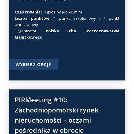
r
o
Czas trwania:
4 godziny (4 x 45 min)
Liczba punktów:
1 punkt szkoleniowy i 1 punkt
d
warsztatowy
u
Organizator:
Polska Izba Rzeczoznawstwa
k
Majątkowego
t
u
T
WYBIERZ OPCJE
e
n
p
r
o
PIRMeeting #10:
d
Zachodniopomorski rynek
u
nieruchomości – oczami
k
t
pośrednika w obrocie
m