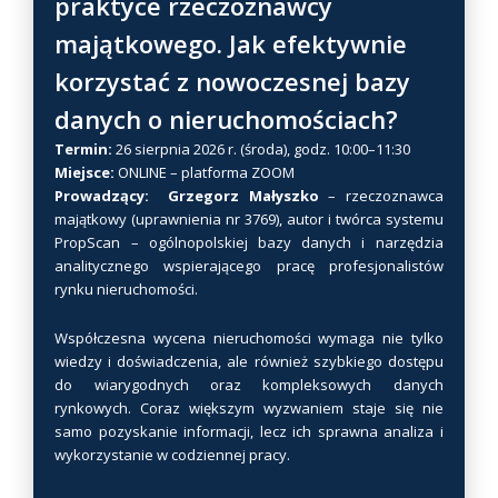
praktyce rzeczoznawcy
u
majątkowego. Jak efektywnie
k
t
korzystać z nowoczesnej bazy
m
danych o nieruchomościach?
a
w
Termin:
26 sierpnia 2026 r. (środa), godz. 10:00–11:30
Miejsce:
ONLINE – platforma ZOOM
i
Prowadzący: Grzegorz Małyszko
– rzeczoznawca
e
majątkowy (uprawnienia nr 3769), autor i twórca systemu
l
PropScan – ogólnopolskiej bazy danych i narzędzia
e
analitycznego wspierającego pracę profesjonalistów
w
rynku nieruchomości.
a
r
Współczesna wycena nieruchomości wymaga nie tylko
i
wiedzy i doświadczenia, ale również szybkiego dostępu
do wiarygodnych oraz kompleksowych danych
a
rynkowych. Coraz większym wyzwaniem staje się nie
n
samo pozyskanie informacji, lecz ich sprawna analiza i
t
wykorzystanie w codziennej pracy.
ó
w