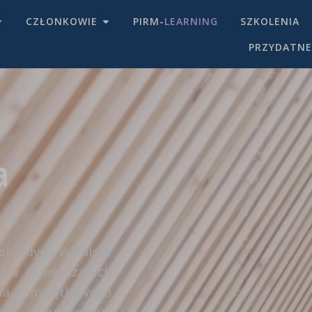
OPEN IZBA
OPEN CZŁONKOWIE
CZŁONKOWIE
PIRM-
LEARNING
SZKOLENIA
PRZYDATNE
a
st jedyną w Polsce
rców prowadzących
twa majątkowego
ce uprawnienia