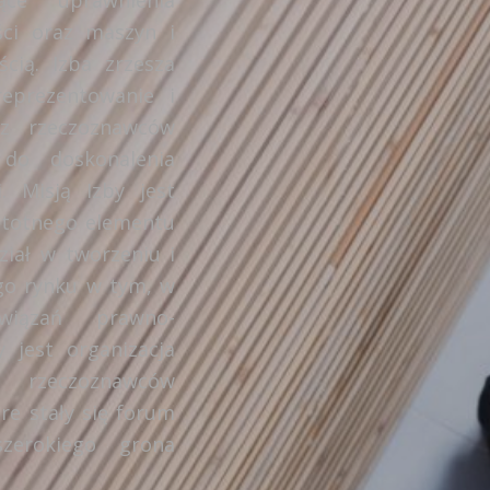
ci oraz maszyn i
cią. Izba zrzesza
eprezentowanie i
az rzeczoznawców
do doskonalenia
. Misją Izby jest
stotnego elementu
ział w tworzeniu i
ego rynku w tym, w
wiązań prawno-
 jest organizacja
 rzeczoznawców
re stały się forum
zerokiego grona