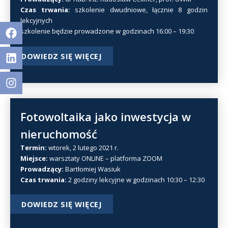
Czas trwania:
szkolenie dwudniowe, łącznie 8 godzin
lekcyjnych
Facebook
Linkedin
Facebook
Linkedin
Instagram
szkolenie będzie prowadzone w godzinach 16:00 – 19:30
DOWIEDZ SIĘ WIĘCEJ
Fotowoltaika jako inwestycja w
nieruchomość
Termin:
wtorek, 2 lutego 2021 r.
Miejsce:
warsztaty ONLINE – platforma ZOOM
Prowadzący:
Bartłomiej Wasiuk
Czas trwania:
2 godziny lekcyjne w godzinach 10:30 – 12:30
DOWIEDZ SIĘ WIĘCEJ