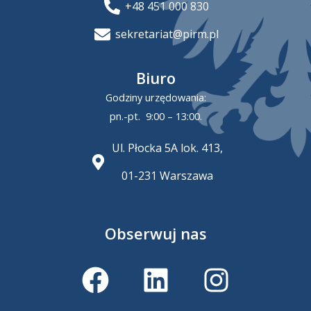
+48 451 000 830
sekretariat@pirm.pl
Biuro
Godziny urzędowania:
pn.-pt. 9:00 – 13:00.
Ul. Płocka 5A lok. 413,
01-231 Warszawa
Obserwuj nas
F
L
I
a
i
n