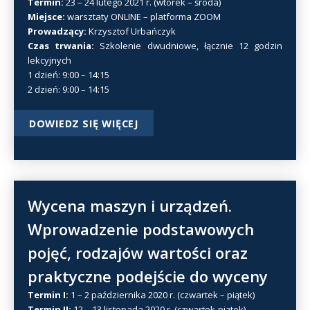
Termin:
23 – 24 lutego 2021 r. (wtorek – środa)
Miejsce:
warsztaty ONLINE – platforma ZOOM
Prowadzący:
Krzysztof Urbańczyk
Czas trwania:
Szkolenie dwudniowe, łącznie 12 godzin
lekcyjnych
1 dzień: 9:00 – 14:15
2 dzień: 9:00 – 14:15
DOWIEDZ SIĘ WIĘCEJ
Wycena maszyn i urządzeń.
Wprowadzenie podstawowych
pojęć, rodzajów wartości oraz
praktyczne podejście do wyceny
Termin I:
1 – 2 października 2020 r. (czwartek – piątek)
Termin II:
12 – 13 listopada 2020 r. (czwartek-piątek)