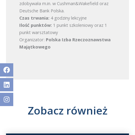
zdobywała m.in. w Cushman&Wakefield oraz
Deutsche Bank Polska.
Czas trwania:
4 godziny lekcyjne
Ilość punktów:
1 punkt szkoleniowy oraz 1
punkt warsztatowy
Organizator:
Polska Izba Rzeczoznawstwa
Majątkowego
Facebook
Linkedin
Facebook
Linkedin
Instagram
Zobacz również