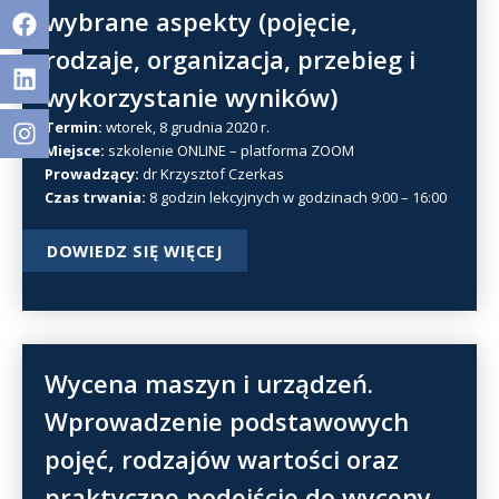
Facebook
Linkedin
Facebook
Linkedin
Instagram
wybrane aspekty (pojęcie,
rodzaje, organizacja, przebieg i
wykorzystanie wyników)
Termin:
wtorek, 8 grudnia 2020 r.
Miejsce:
szkolenie ONLINE – platforma ZOOM
Prowadzący:
dr Krzysztof Czerkas
Czas trwania:
8 godzin lekcyjnych w godzinach 9:00 – 16:00
DOWIEDZ SIĘ WIĘCEJ
Wycena maszyn i urządzeń.
Wprowadzenie podstawowych
pojęć, rodzajów wartości oraz
praktyczne podejście do wyceny