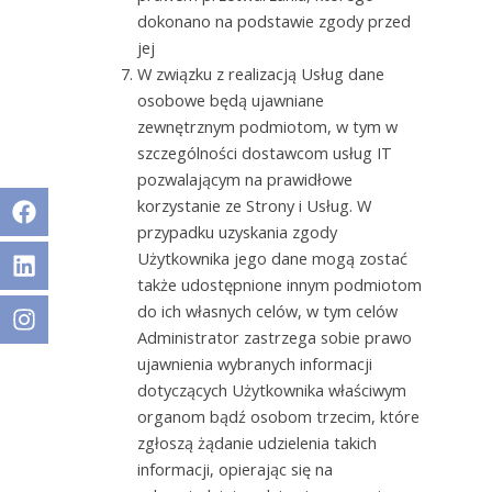
dokonano na podstawie zgody przed
jej
W związku z realizacją Usług dane
osobowe będą ujawniane
zewnętrznym podmiotom, w tym w
szczególności dostawcom usług IT
pozwalającym na prawidłowe
Facebook
Linkedin
Facebook
Linkedin
Instagram
korzystanie ze Strony i Usług. W
przypadku uzyskania zgody
Użytkownika jego dane mogą zostać
także udostępnione innym podmiotom
do ich własnych celów, w tym celów
Administrator zastrzega sobie prawo
ujawnienia wybranych informacji
dotyczących Użytkownika właściwym
organom bądź osobom trzecim, które
zgłoszą żądanie udzielenia takich
informacji, opierając się na