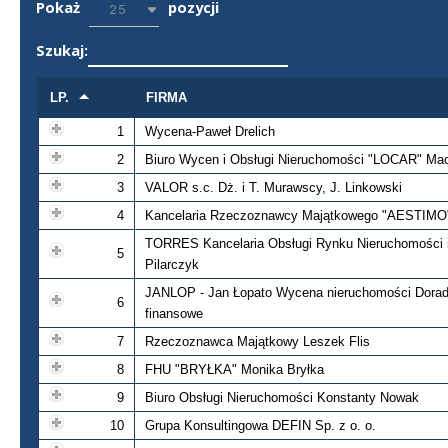
Pokaż
pozycji
25
Szukaj:
LP.
FIRMA
1
Wycena-Paweł Drelich
2
Biuro Wycen i Obsługi Nieruchomości "LOCAR" Mac
3
VALOR s.c. Dż. i T. Murawscy, J. Linkowski
4
Kancelaria Rzeczoznawcy Majątkowego "AESTIMO
TORRES Kancelaria Obsługi Rynku Nieruchomości i
5
Pilarczyk
JANLOP - Jan Łopato Wycena nieruchomości Dora
6
finansowe
7
Rzeczoznawca Majątkowy Leszek Flis
8
FHU "BRYŁKA" Monika Bryłka
9
Biuro Obsługi Nieruchomości Konstanty Nowak
10
Grupa Konsultingowa DEFIN Sp. z o. o.