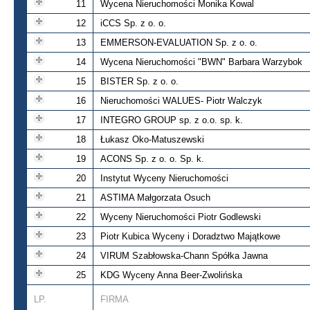
11
Wycena Nieruchomości Monika Kowal
12
iCCS Sp. z o. o.
13
EMMERSON-EVALUATION Sp. z o. o.
14
Wycena Nieruchomości "BWN" Barbara Warzybok
15
BISTER Sp. z o. o.
16
Nieruchomości WALUES- Piotr Walczyk
17
INTEGRO GROUP sp. z o.o. sp. k.
18
Łukasz Oko-Matuszewski
19
ACONS Sp. z o. o. Sp. k.
20
Instytut Wyceny Nieruchomości
21
ASTIMA Małgorzata Osuch
22
Wyceny Nieruchomości Piotr Godlewski
23
Piotr Kubica Wyceny i Doradztwo Majątkowe
24
VIRUM Szabłowska-Chann Spółka Jawna
25
KDG Wyceny Anna Beer-Zwolińska