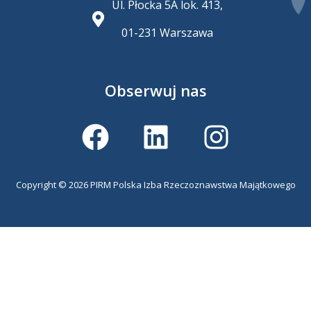
Ul. Płocka 5A lok. 413,
01-231 Warszawa
Obserwuj nas
F
L
I
a
i
n
c
n
s
Copyright © 2026 PIRM Polska Izba Rzeczoznawstwa Majątkowego
e
k
t
b
e
a
o
d
g
o
i
r