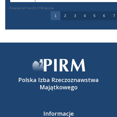
Pozycje od 1 do 25 z 170 łącznie
1
2
3
4
5
6
7
Polska Izba Rzeczoznawstwa
Majątkowego
Informacje