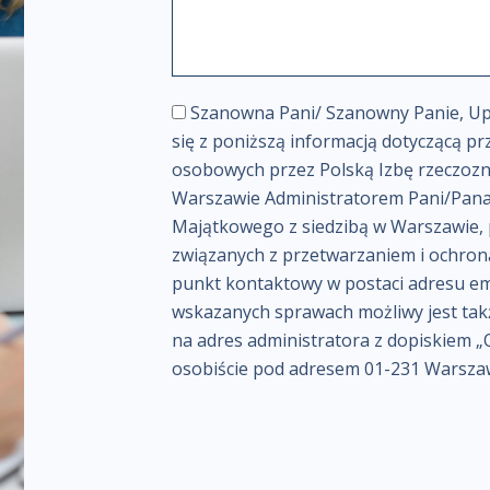
t
e
*
ś
ć
w
I
Szanowna Pani/ Szanowny Panie, Up
i
n
się z poniższą informacją dotyczącą p
a
f
osobowych przez Polską Izbę rzeczoz
d
o
Warszawie Administratorem Pani/Pana
o
r
Majątkowego z siedzibą w Warszawie, p
m
m
związanych z przetwarzaniem i ochro
o
a
punkt kontaktowy w postaci adresu ema
ś
c
c
wskazanych sprawach możliwy jest takż
j
i
na adres administratora z dopiskiem
a
*
osobiście pod adresem 01-231 Warszawa
w
s
p
r
a