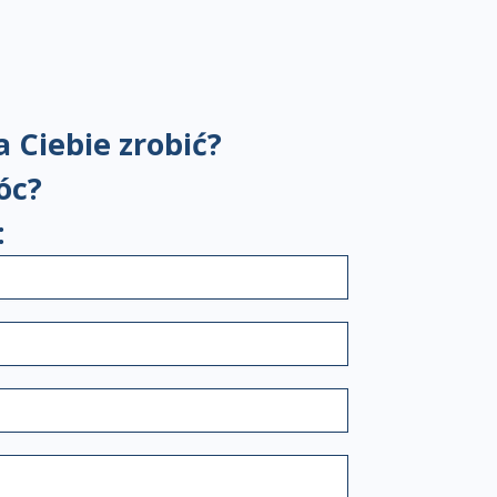
 Ciebie zrobić?
óc?
: