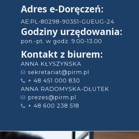
Adres e-Doręczeń:
AE:PL-80298-90351-GUEUG-24
Godziny urzędowania:
pon.-pt. w godz. 9.00-13.00
Kontakt z biurem:
ANNA KŁYSZYŃSKA
sekretariat@pirm.pl
+ 48 451 000 830
ANNA RADOMYSKA-DŁUTEK
prezes@pirm.pl
+ 48 600 238 518