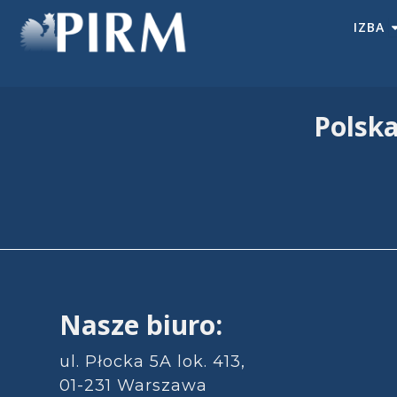
Przejdź
IZBA
do
treści
Polsk
Nasze biuro:
ul. Płocka 5A lok. 413,
01-231 Warszawa