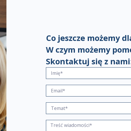
Co jeszcze możemy dla
W czym możemy pom
Skontaktuj się z nami
I
m
i
E
ę
m
*
a
T
i
e
l
m
*
T
a
r