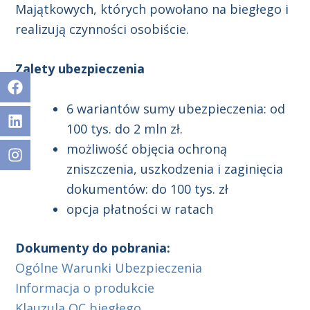
Majątkowych, których powołano na biegłego i
realizują czynności osobiście.
Zalety ubezpieczenia
Facebook
Linkedin
Facebook
Linkedin
Instagram
6 wariantów sumy ubezpieczenia: od
100 tys. do 2 mln zł.
możliwość objęcia ochroną
zniszczenia, uszkodzenia i zaginięcia
dokumentów: do 100 tys. zł
opcja płatności w ratach
Dokumenty do pobrania:
Ogólne Warunki Ubezpieczenia
Informacja o produkcie
Klauzula OC biegłego